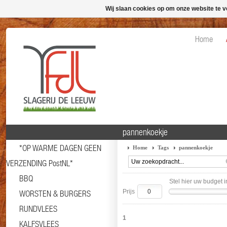
Wij slaan cookies op om onze website te v
Home
pannenkoekje
*OP WARME DAGEN GEEN
Home
Tags
pannenkoekje
VERZENDING PostNL*
BBQ
Stel hier uw budget i
Prijs
WORSTEN & BURGERS
RUNDVLEES
1
KALFSVLEES