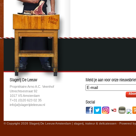
Slagerij De Leeuw
Meld je aan voor onze nieuwsbrief
Propriétaire Arno A.C. Veenhof
Utrechtsestraat 92
Abon
1017 VS Amsterdam
T+31 (0)20 623 02 35
Social
info[at]slagerijdeleeuw.nl
© Copyright 2026 Slagerij De Leeuw Amsterdam | slagerij, traiteur & delicatessen - Powered b