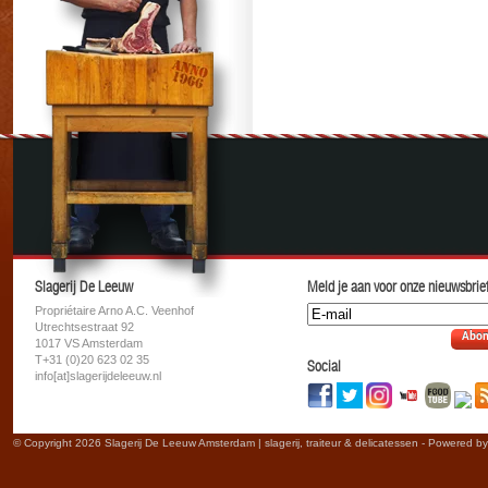
Slagerij De Leeuw
Meld je aan voor onze nieuwsbrief
Propriétaire Arno A.C. Veenhof
Utrechtsestraat 92
Abon
1017 VS Amsterdam
T+31 (0)20 623 02 35
Social
info[at]slagerijdeleeuw.nl
© Copyright 2026 Slagerij De Leeuw Amsterdam | slagerij, traiteur & delicatessen - Powered b