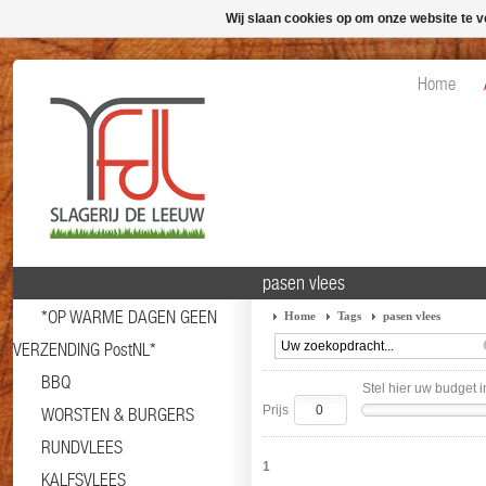
Wij slaan cookies op om onze website te v
Home
pasen vlees
*OP WARME DAGEN GEEN
Home
Tags
pasen vlees
VERZENDING PostNL*
BBQ
Stel hier uw budget i
Prijs
WORSTEN & BURGERS
RUNDVLEES
1
KALFSVLEES