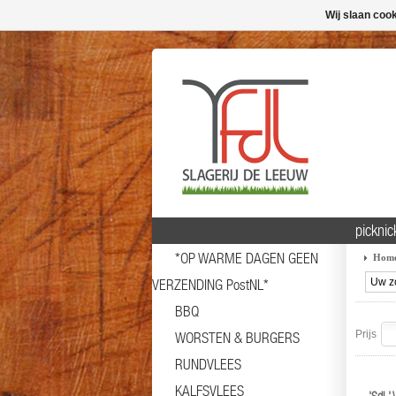
Wij slaan coo
picknic
*OP WARME DAGEN GEEN
Hom
VERZENDING PostNL*
BBQ
Prijs
WORSTEN & BURGERS
RUNDVLEES
KALFSVLEES