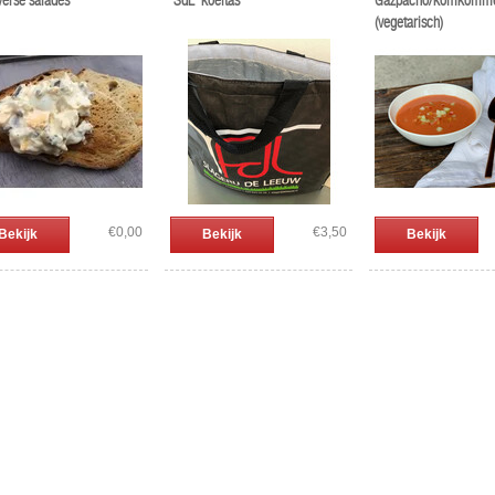
Verse salades
'SdL' koeltas
Gazpacho/komkomm
(vegetarisch)
€0,00
€3,50
Bekijk
Bekijk
Bekijk