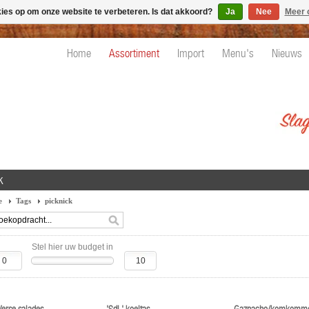
kies op om onze website te verbeteren. Is dat akkoord?
Ja
Nee
Meer 
Home
Assortiment
Import
Menu's
Nieuws
k
e
Tags
picknick
Stel hier uw budget in