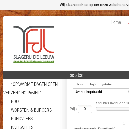
Wij slaan cookies op om onze website te v
Home
potatoe
*OP WARME DAGEN GEEN
Home
Tags
potatoe
VERZENDING PostNL*
BBQ
Stel hier uw budget i
Prijs
WORSTEN & BURGERS
RUNDVLEES
1
KALFSVLEES