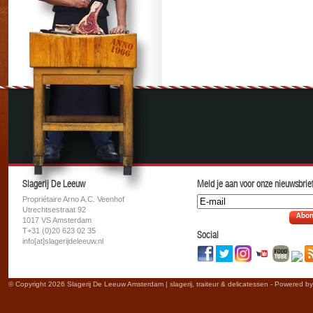
Slagerij De Leeuw
Meld je aan voor onze nieuwsbrief
Propriétaire Arno A.C. Veenhof
Utrechtsestraat 92
Abon
1017 VS Amsterdam
T+31 (0)20 623 02 35
Social
info[at]slagerijdeleeuw.nl
© Copyright 2026 Slagerij De Leeuw Amsterdam | slagerij, traiteur & delicatessen - Powered b