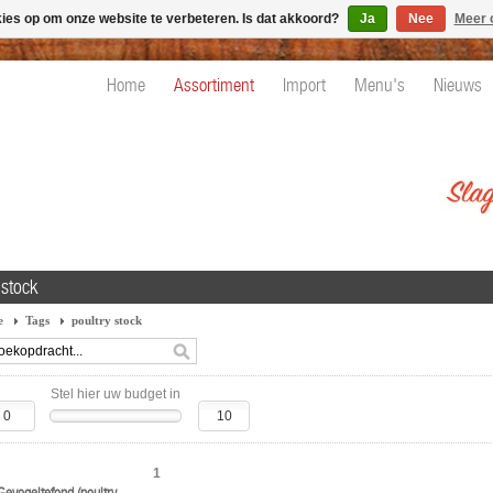
kies op om onze website te verbeteren. Is dat akkoord?
Ja
Nee
Meer 
Home
Assortiment
Import
Menu's
Nieuws
 stock
e
Tags
poultry stock
Stel hier uw budget in
1