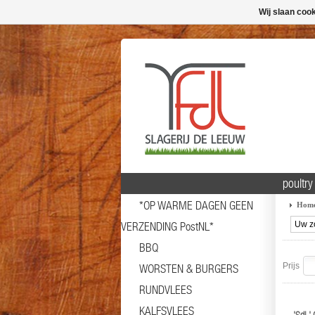
Wij slaan coo
poultry
*OP WARME DAGEN GEEN
Hom
VERZENDING PostNL*
BBQ
Prijs
WORSTEN & BURGERS
RUNDVLEES
KALFSVLEES