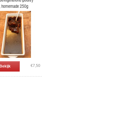
Gevogeltefond (poultry
), homemade 250g
€7,50
Bekijk