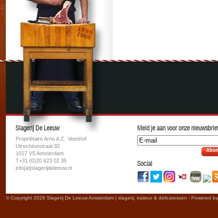
Slagerij De Leeuw
Meld je aan voor onze nieuwsbrief
Propriétaire Arno A.C. Veenhof
Utrechtsestraat 92
Abon
1017 VS Amsterdam
T+31 (0)20 623 02 35
Social
info[at]slagerijdeleeuw.nl
© Copyright 2026 Slagerij De Leeuw Amsterdam | slagerij, traiteur & delicatessen - Powered b