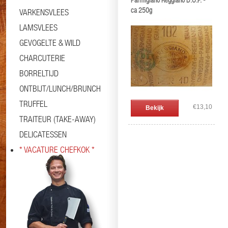
Parmigiano Reggiano D.O.P. -
ca 250g
VARKENSVLEES
LAMSVLEES
GEVOGELTE & WILD
CHARCUTERIE
BORRELTIJD
ONTBIJT/LUNCH/BRUNCH
TRUFFEL
€13,10
Bekijk
TRAITEUR (TAKE-AWAY)
DELICATESSEN
* VACATURE CHEFKOK *