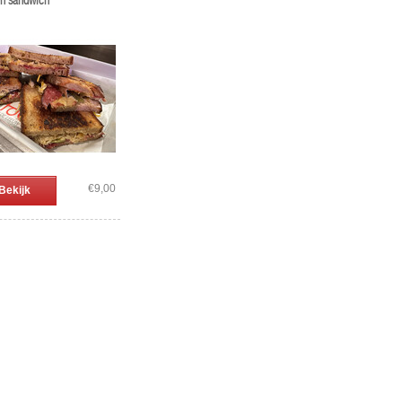
n sandwich
€9,00
Bekijk