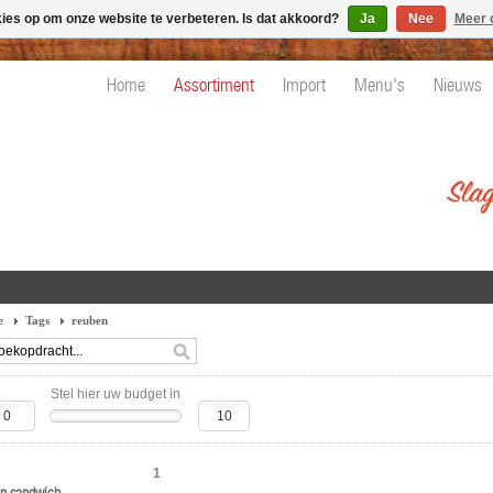
kies op om onze website te verbeteren. Is dat akkoord?
Ja
Nee
Meer 
Home
Assortiment
Import
Menu's
Nieuws
e
Tags
reuben
Stel hier uw budget in
1