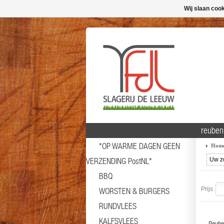
Wij slaan coo
reuben
*OP WARME DAGEN GEEN
Hom
VERZENDING PostNL*
BBQ
Prijs
WORSTEN & BURGERS
RUNDVLEES
KALFSVLEES