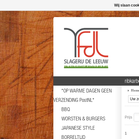
Wij slaan coo
ribkar
*OP WARME DAGEN GEEN
Hom
VERZENDING PostNL*
BBQ
Prijs
WORSTEN & BURGERS
JAPANESE STYLE
1
BORRELTIJD