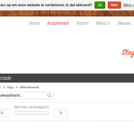
kies op om onze website te verbeteren. Is dat akkoord?
Ja
Nee
Meer 
Home
Assortiment
Import
Menu's
Nieuws
bonade
e
Tags
ribkarbonade
Stel hier uw budget in