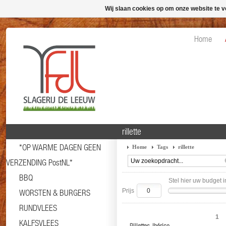
Wij slaan cookies op om onze website te v
Home
rillette
*OP WARME DAGEN GEEN
Home
Tags
rillette
VERZENDING PostNL*
BBQ
Stel hier uw budget i
Prijs
WORSTEN & BURGERS
RUNDVLEES
1
KALFSVLEES