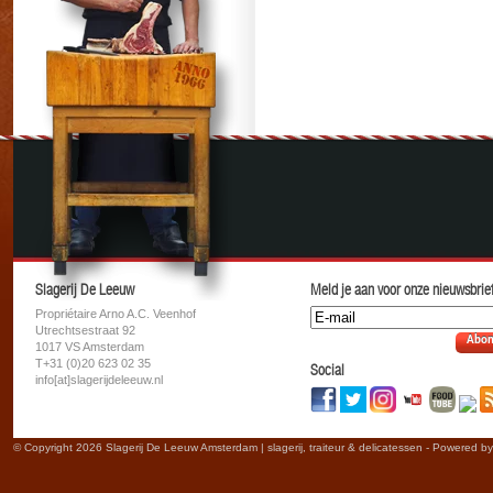
Slagerij De Leeuw
Meld je aan voor onze nieuwsbrief
Propriétaire Arno A.C. Veenhof
Utrechtsestraat 92
Abon
1017 VS Amsterdam
T+31 (0)20 623 02 35
Social
info[at]slagerijdeleeuw.nl
© Copyright 2026 Slagerij De Leeuw Amsterdam | slagerij, traiteur & delicatessen - Powered b