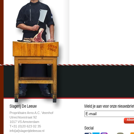
Slagerij De Leeuw
Meld je aan voor onze nieuwsbrief
Propriétaire Arno A.C. Veenhof
Utrechtsestraat 92
Abon
1017 VS Amsterdam
T+31 (0)20 623 02 35
Social
info[at]slagerijdeleeuw.nl