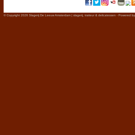
© Copyright 2026 Slagerij De Leeuw Amsterdam | slagerij, traiteur & delicatessen - Powered b