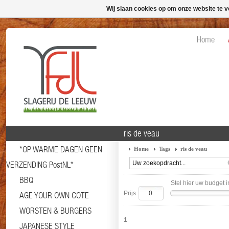
Wij slaan cookies op om onze website te v
Home
ris de veau
*OP WARME DAGEN GEEN
Home
Tags
ris de veau
VERZENDING PostNL*
BBQ
Stel hier uw budget i
Prijs
AGE YOUR OWN COTE
WORSTEN & BURGERS
1
JAPANESE STYLE