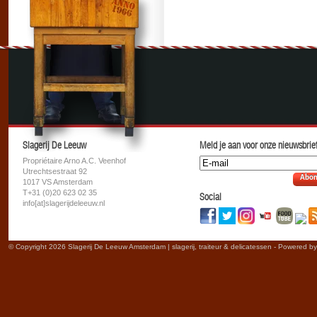
Slagerij De Leeuw
Meld je aan voor onze nieuwsbrief
Propriétaire Arno A.C. Veenhof
Utrechtsestraat 92
Abon
1017 VS Amsterdam
T+31 (0)20 623 02 35
Social
info[at]slagerijdeleeuw.nl
© Copyright 2026 Slagerij De Leeuw Amsterdam | slagerij, traiteur & delicatessen - Powered b