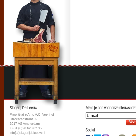
Slagerij De Leeuw
Meld je aan voor onze nieuwsbrief
Propriétaire Arno A.C. Veenhof
Utrechtsestraat 92
Abon
1017 VS Amsterdam
T+31 (0)20 623 02 35
Social
info[at]slagerijdeleeuw.nl