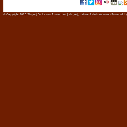
© Copyright 2026 Slagerij De Leeuw Amsterdam | slagerij, traiteur & delicatessen - Powered b