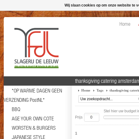
Wij slaan cookies op om onze website te v
Home
thanksgiving catering amsterda
*OP WARME DAGEN GEEN
Home
Tags
thanksgiving cater
VERZENDING PostNL*
BBQ
Stel hier uw budget i
Prijs
AGE YOUR OWN COTE
WORSTEN & BURGERS
1
JAPANESE STYLE