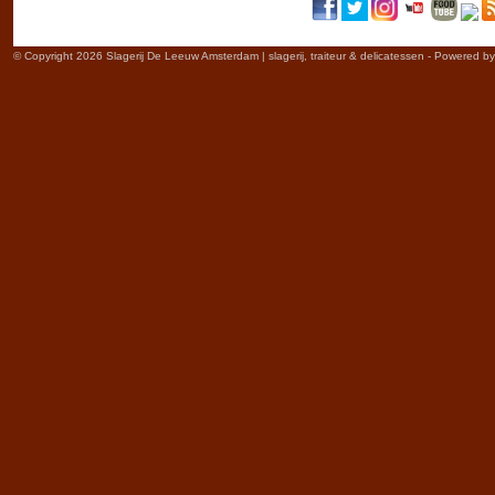
© Copyright 2026 Slagerij De Leeuw Amsterdam | slagerij, traiteur & delicatessen - Powered b