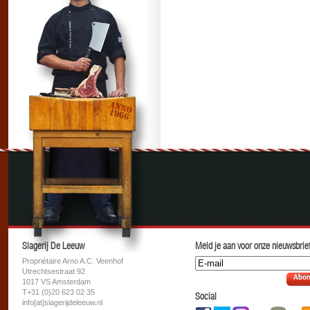
Slagerij De Leeuw
Meld je aan voor onze nieuwsbrief
Propriétaire Arno A.C. Veenhof
Utrechtsestraat 92
Abon
1017 VS Amsterdam
T+31 (0)20 623 02 35
Social
info[at]slagerijdeleeuw.nl