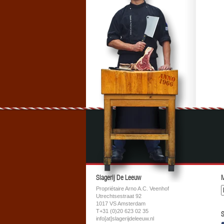
Slagerij De Leeuw
M
Propriétaire Arno A.C. Veenhof
Utrechtsestraat 92
1017 VS Amsterdam
T+31 (0)20 623 02 35
S
info[at]slagerijdeleeuw.nl