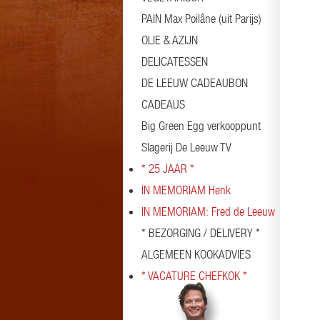
PAIN Max Poilâne (uit Parijs)
OLIE & AZIJN
DELICATESSEN
DE LEEUW CADEAUBON
CADEAUS
Big Green Egg verkooppunt
Slagerij De Leeuw TV
* 25 JAAR *
IN MEMORIAM Henk
IN MEMORIAM: Fred de Leeuw
* BEZORGING / DELIVERY *
ALGEMEEN KOOKADVIES
* VACATURE CHEFKOK *