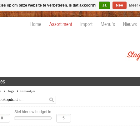
kies op om onze website te verbeteren. Is dat akkoord?
Ja
Nee
Meer 
Home
Assortiment
Import
Menu's
Nieuws
jes
e
Tags
tomaatjes
Stel hier uw budget in