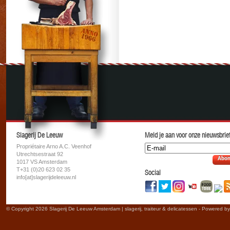
Slagerij De Leeuw
Meld je aan voor onze nieuwsbrief
Propriétaire Arno A.C. Veenhof
Utrechtsestraat 92
Abon
1017 VS Amsterdam
T+31 (0)20 623 02 35
Social
info[at]slagerijdeleeuw.nl
© Copyright 2026 Slagerij De Leeuw Amsterdam | slagerij, traiteur & delicatessen - Powered b