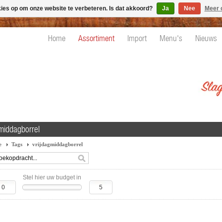
kies op om onze website te verbeteren. Is dat akkoord?
Ja
Nee
Meer 
Home
Assortiment
Import
Menu's
Nieuws
gmiddagborrel
e
Tags
vrijdagmiddagborrel
Stel hier uw budget in