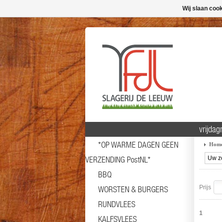
Wij slaan coo
vrijda
*OP WARME DAGEN GEEN
Hom
VERZENDING PostNL*
BBQ
Prijs
WORSTEN & BURGERS
RUNDVLEES
1
KALFSVLEES