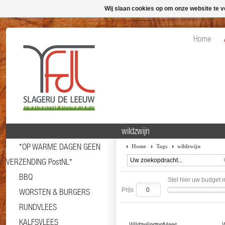
Wij slaan cookies op om onze website te v
Home
wildzwijn
*OP WARME DAGEN GEEN
Home
Tags
wildzwijn
VERZENDING PostNL*
BBQ
Stel hier uw budget i
Prijs
WORSTEN & BURGERS
RUNDVLEES
KALFSVLEES