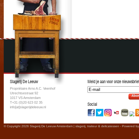
Slagerij De Leeuw
Meld je aan voor onze nieuwsbrief
Propriétaire Arno A.C. Veenhof
Utrechtsestraat 92
Abon
1017 VS Amsterdam
T+31 (0)20 623 02 35
Social
info[at]slagerijdeleeuw.nl
© Copyright 2026 Slagerij De Leeuw Amsterdam | slagerij, traiteur & delicatessen - Powered b