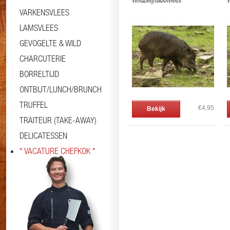
Wildzwijnstoofvlees
W
VARKENSVLEES
LAMSVLEES
GEVOGELTE & WILD
CHARCUTERIE
BORRELTIJD
ONTBIJT/LUNCH/BRUNCH
TRUFFEL
€4,95
Bekijk
TRAITEUR (TAKE-AWAY)
DELICATESSEN
* VACATURE CHEFKOK *