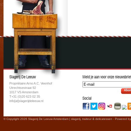
Slagerij De Leeuw
Meld je aan voor onze nieuwsbrief
Propriétaire Arno A.C. Veenhof
Utrechtsestraat 92
Abon
1017 VS Amsterdam
T+31 (0)20 623 02 35
Social
info[at]slagerijdeleeuw.nl
© Copyright 2026 Slagerij De Leeuw Amsterdam | slagerij, traiteur & delicatessen - Powered b