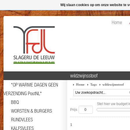
Wij slaan cookies op om onze website te v
Home
wildzwijnsstoof
*OP WARME DAGEN GEEN
Home
Tags
wildzwijnsstoof
VERZENDING PostNL*
BBQ
Stel hier uw budget i
Prijs
WORSTEN & BURGERS
RUNDVLEES
1
KALFSVLEES