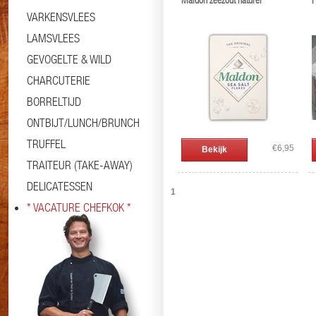
Maldon zeezout naturel
F
VARKENSVLEES
LAMSVLEES
GEVOGELTE & WILD
CHARCUTERIE
BORRELTIJD
ONTBIJT/LUNCH/BRUNCH
TRUFFEL
€6,95
Bekijk
TRAITEUR (TAKE-AWAY)
DELICATESSEN
1
* VACATURE CHEFKOK *