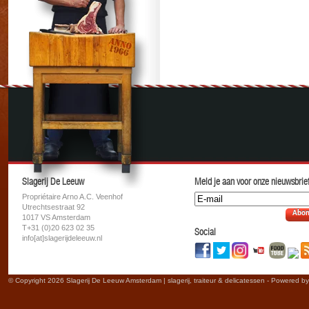
Slagerij De Leeuw
Meld je aan voor onze nieuwsbrief
Propriétaire Arno A.C. Veenhof
Utrechtsestraat 92
Abon
1017 VS Amsterdam
T+31 (0)20 623 02 35
Social
info[at]slagerijdeleeuw.nl
© Copyright 2026 Slagerij De Leeuw Amsterdam | slagerij, traiteur & delicatessen - Powered b