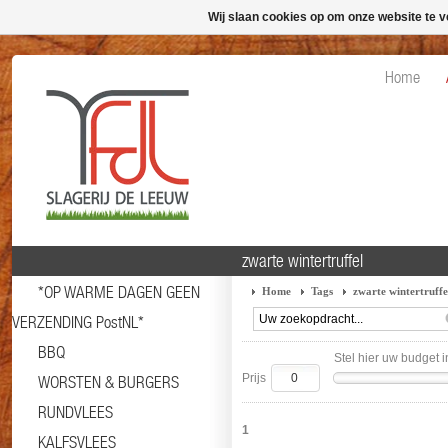
Wij slaan cookies op om onze website te v
Home
zwarte wintertruffel
*OP WARME DAGEN GEEN
Home
Tags
zwarte wintertruffe
VERZENDING PostNL*
BBQ
Stel hier uw budget i
Prijs
WORSTEN & BURGERS
RUNDVLEES
1
KALFSVLEES