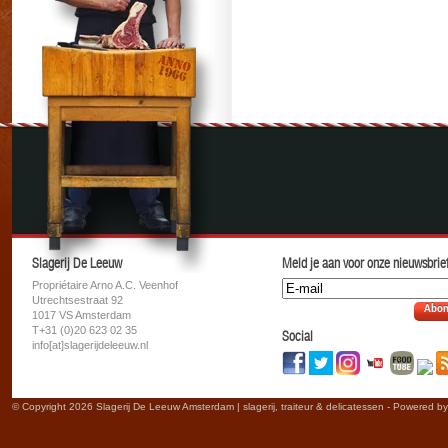
Slagerij De Leeuw
Meld je aan voor onze nieuwsbrief
Propriétaire Arno A.C. Veenhof
Utrechtsestraat 92
Abon
1017 VS Amsterdam
T+31 (0)20 623 02 35
Social
info[at]slagerijdeleeuw.nl
© Copyright 2026 Slagerij De Leeuw Amsterdam | slagerij, traiteur & delicatessen - Powered b