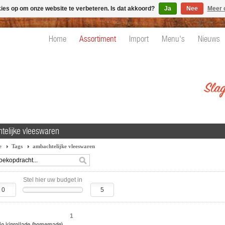
kies op om onze website te verbeteren. Is dat akkoord?
Ja
Nee
Meer 
Home
Assortiment
Import
Menu's
Nieuws
telijke vleeswaren
e
Tags
ambachtelijke vleeswaren
Stel hier uw budget in
1