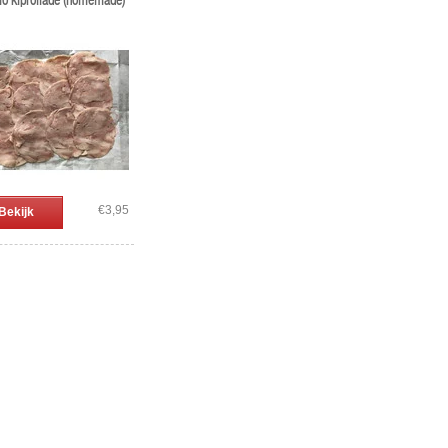
io kiprollade (homemade)
€3,95
Bekijk