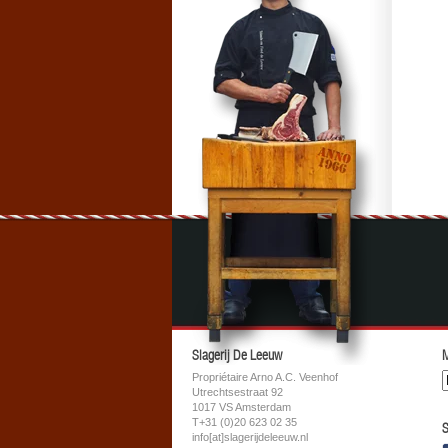
Slagerij De Leeuw
M
Propriétaire Arno A.C. Veenhof
Utrechtsestraat 92
1017 VS Amsterdam
T+31 (0)20 623 02 35
S
info[at]slagerijdeleeuw.nl