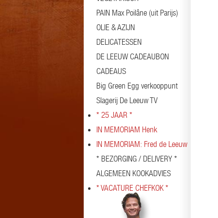
PAIN Max Poilâne (uit Parijs)
OLIE & AZIJN
DELICATESSEN
DE LEEUW CADEAUBON
CADEAUS
Big Green Egg verkooppunt
Slagerij De Leeuw TV
* 25 JAAR *
IN MEMORIAM Henk
IN MEMORIAM: Fred de Leeuw
* BEZORGING / DELIVERY *
ALGEMEEN KOOKADVIES
* VACATURE CHEFKOK *