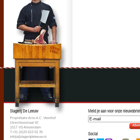
Slagerij De Leeuw
Meld je aan voor onze nieuwsbrief
Propriétaire Arno A.C. Veenhof
Utrechtsestraat 92
Abon
1017 VS Amsterdam
T+31 (0)20 623 02 35
Social
info[at]slagerijdeleeuw.nl