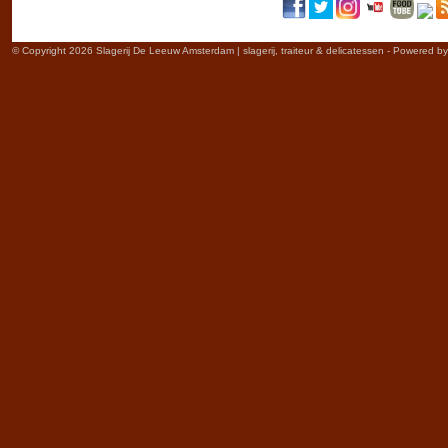
© Copyright 2026 Slagerij De Leeuw Amsterdam | slagerij, traiteur & delicatessen - Powered b