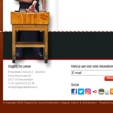
Slagerij De Leeuw
Meld je aan voor onze nieuwsbrief
Propriétaire Arno A.C. Veenhof
Utrechtsestraat 92
Abon
1017 VS Amsterdam
T+31 (0)20 623 02 35
Social
info[at]slagerijdeleeuw.nl
© Copyright 2026 Slagerij De Leeuw Amsterdam | slagerij, traiteur & delicatessen - Powered b