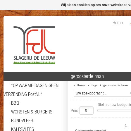
Wij slaan cookies op om onze website te v
Home
geroosterde haan
*OP WARME DAGEN GEEN
Home
Tags
geroosterde haan
VERZENDING PostNL*
BBQ
Stel hier uw budget i
Prijs
WORSTEN & BURGERS
RUNDVLEES
1
KALFSVLEES