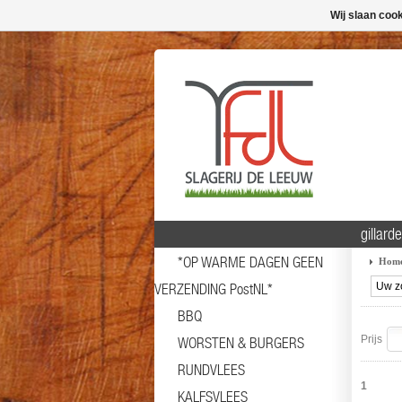
Wij slaan coo
gillard
*OP WARME DAGEN GEEN
Hom
VERZENDING PostNL*
BBQ
Prijs
WORSTEN & BURGERS
RUNDVLEES
1
KALFSVLEES