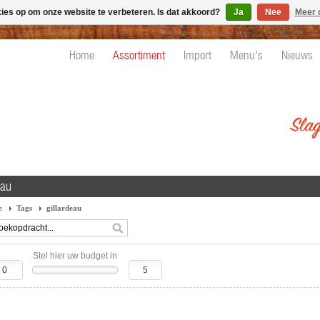
kies op om onze website te verbeteren. Is dat akkoord?
Ja
Nee
Meer 
Home
Assortiment
Import
Menu's
Nieuws
eau
e
Tags
gillardeau
Stel hier uw budget in