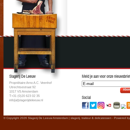
Slagerij De Leeuw
Meld je aan voor onze nieuwsbrief
Propriétaire Arno A.C. Veenhof
Utrechtsestraat 92
Abon
1017 VS Amsterdam
T+31 (0)20 623 02 35
Social
info[at]slagerijdeleeuw.nl
© Copyright 2026 Slagerij De Leeuw Amsterdam | slagerij, traiteur & delicatessen - Powered b