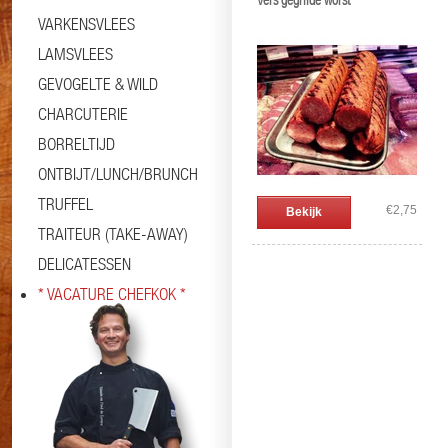
Vers gegrilde worst
VARKENSVLEES
LAMSVLEES
GEVOGELTE & WILD
CHARCUTERIE
BORRELTIJD
ONTBIJT/LUNCH/BRUNCH
TRUFFEL
€2,75
Bekijk
TRAITEUR (TAKE-AWAY)
DELICATESSEN
* VACATURE CHEFKOK *