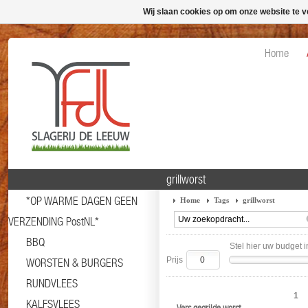
Wij slaan cookies op om onze website te v
Home
grillworst
*OP WARME DAGEN GEEN
Home
Tags
grillworst
VERZENDING PostNL*
BBQ
Stel hier uw budget i
Prijs
WORSTEN & BURGERS
RUNDVLEES
1
KALFSVLEES