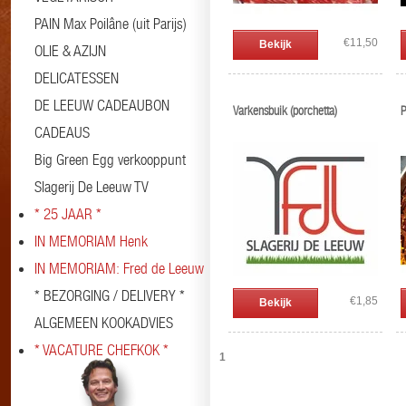
PAIN Max Poilâne (uit Parijs)
€11,50
Bekijk
OLIE & AZIJN
DELICATESSEN
DE LEEUW CADEAUBON
Varkensbuik (porchetta)
P
CADEAUS
Big Green Egg verkooppunt
Slagerij De Leeuw TV
* 25 JAAR *
IN MEMORIAM Henk
IN MEMORIAM: Fred de Leeuw
* BEZORGING / DELIVERY *
€1,85
Bekijk
ALGEMEEN KOOKADVIES
* VACATURE CHEFKOK *
1