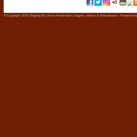
© Copyright 2026 Slagerij De Leeuw Amsterdam | slagerij, traiteur & delicatessen - Powered b