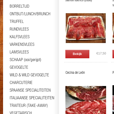
Jamon Ibérico (cebo)
J
v
BORRELTIJD
B
ONTBIJT/LUNCH/BRUNCH
TRUFFEL
RUNDVLEES
KALFSVLEES
VARKENSVLEES
LAMSVLEES
€17,50
Bekijk
SCHAAP (ooi/gerijpt)
GEVOGELTE
Cecina de León
P
WILD & WILD GEVOGELTE
CHARCUTERIE
SPAANSE SPECIALITEITEN
ITALIAANSE SPECIALITEITEN
TRAITEUR (TAKE-AWAY)
VEGETARISCH