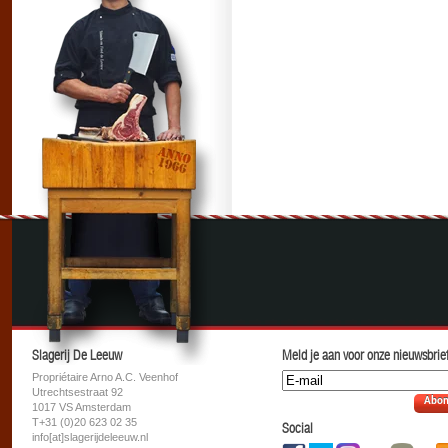
Slagerij De Leeuw
Meld je aan voor onze nieuwsbrief
Propriétaire Arno A.C. Veenhof
Utrechtsestraat 92
Abon
1017 VS Amsterdam
T+31 (0)20 623 02 35
Social
info[at]slagerijdeleeuw.nl