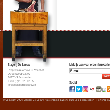
Slagerij De Leeuw
Meld je aan voor onze nieuwsbrief
Propriétaire Arno A.C. Veenhof
Utrechtsestraat 92
Abon
1017 VS Amsterdam
T+31 (0)20 623 02 35
Social
info[at]slagerijdeleeuw.nl
© Copyright 2026 Slagerij De Leeuw Amsterdam | slagerij, traiteur & delicatessen - Powered b