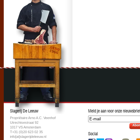
Slagerij De Leeuw
Meld je aan voor onze nieuwsbrief
Propriétaire Arno A.C. Veenhof
Utrechtsestraat 92
Abon
1017 VS Amsterdam
T+31 (0)20 623 02 35
Social
info[at]slagerijdeleeuw.nl