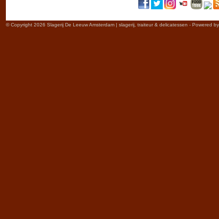
© Copyright 2026 Slagerij De Leeuw Amsterdam | slagerij, traiteur & delicatessen - Powered b