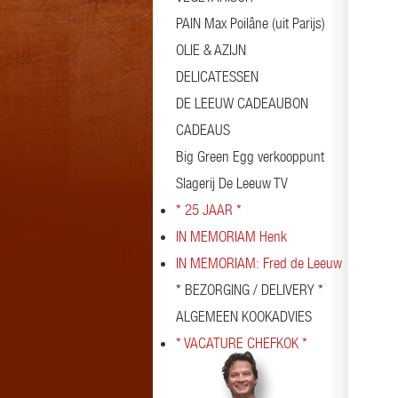
PAIN Max Poilâne (uit Parijs)
OLIE & AZIJN
DELICATESSEN
DE LEEUW CADEAUBON
CADEAUS
Big Green Egg verkooppunt
Slagerij De Leeuw TV
* 25 JAAR *
IN MEMORIAM Henk
IN MEMORIAM: Fred de Leeuw
* BEZORGING / DELIVERY *
ALGEMEEN KOOKADVIES
* VACATURE CHEFKOK *