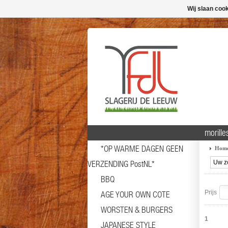
Wij slaan coo
morille
*OP WARME DAGEN GEEN
Hom
VERZENDING PostNL*
BBQ
Prijs
AGE YOUR OWN COTE
WORSTEN & BURGERS
1
JAPANESE STYLE