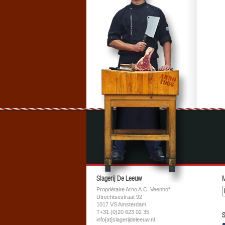
Slagerij De Leeuw
M
Propriétaire Arno A.C. Veenhof
Utrechtsestraat 92
1017 VS Amsterdam
T+31 (0)20 623 02 35
S
info[at]slagerijdeleeuw.nl