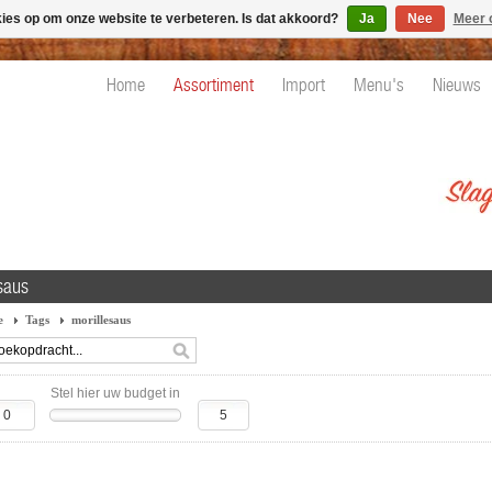
kies op om onze website te verbeteren. Is dat akkoord?
Ja
Nee
Meer 
Home
Assortiment
Import
Menu's
Nieuws
saus
e
Tags
morillesaus
Stel hier uw budget in