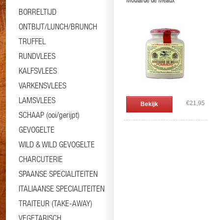
Moutarde de Meaux
BORRELTIJD
ONTBIJT/LUNCH/BRUNCH
TRUFFEL
RUNDVLEES
KALFSVLEES
VARKENSVLEES
LAMSVLEES
€21,95
Bekijk
SCHAAP (ooi/gerijpt)
GEVOGELTE
WILD & WILD GEVOGELTE
CHARCUTERIE
SPAANSE SPECIALITEITEN
ITALIAANSE SPECIALITEITEN
TRAITEUR (TAKE-AWAY)
VEGETARISCH