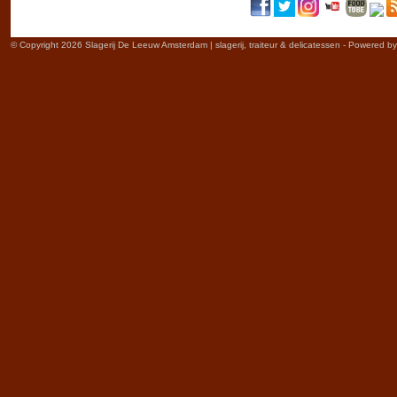
© Copyright 2026 Slagerij De Leeuw Amsterdam | slagerij, traiteur & delicatessen - Powered b