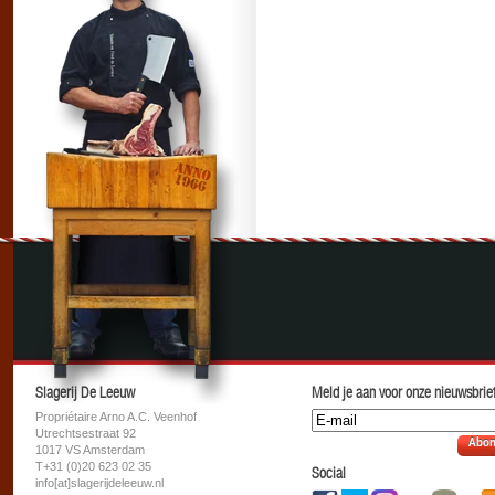
Slagerij De Leeuw
Meld je aan voor onze nieuwsbrief
Propriétaire Arno A.C. Veenhof
Utrechtsestraat 92
Abon
1017 VS Amsterdam
T+31 (0)20 623 02 35
Social
info[at]slagerijdeleeuw.nl