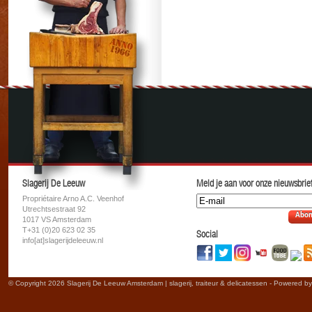
Slagerij De Leeuw
Meld je aan voor onze nieuwsbrief
Propriétaire Arno A.C. Veenhof
Utrechtsestraat 92
Abon
1017 VS Amsterdam
T+31 (0)20 623 02 35
Social
info[at]slagerijdeleeuw.nl
© Copyright 2026 Slagerij De Leeuw Amsterdam | slagerij, traiteur & delicatessen - Powered b