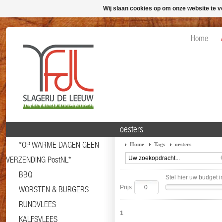
Wij slaan cookies op om onze website te v
Home
oesters
*OP WARME DAGEN GEEN
Home
Tags
oesters
VERZENDING PostNL*
BBQ
Stel hier uw budget i
Prijs
WORSTEN & BURGERS
RUNDVLEES
1
KALFSVLEES