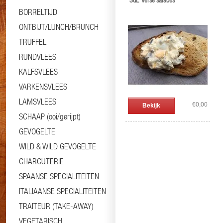
'SdL' Verse salades
BORRELTIJD
ONTBIJT/LUNCH/BRUNCH
TRUFFEL
RUNDVLEES
KALFSVLEES
VARKENSVLEES
LAMSVLEES
€0,00
Bekijk
SCHAAP (ooi/gerijpt)
GEVOGELTE
WILD & WILD GEVOGELTE
CHARCUTERIE
SPAANSE SPECIALITEITEN
ITALIAANSE SPECIALITEITEN
TRAITEUR (TAKE-AWAY)
VEGETARISCH