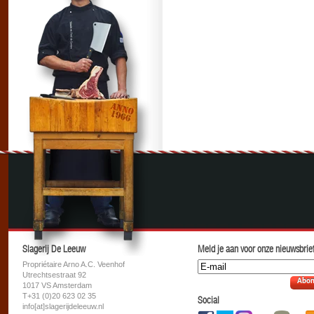
Slagerij De Leeuw
Meld je aan voor onze nieuwsbrief
Propriétaire Arno A.C. Veenhof
Utrechtsestraat 92
Abon
1017 VS Amsterdam
T+31 (0)20 623 02 35
Social
info[at]slagerijdeleeuw.nl