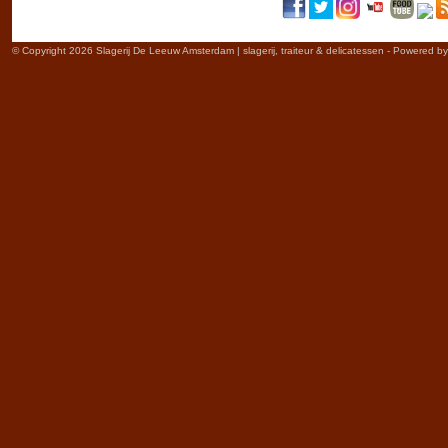
© Copyright 2026 Slagerij De Leeuw Amsterdam | slagerij, traiteur & delicatessen - Powered b