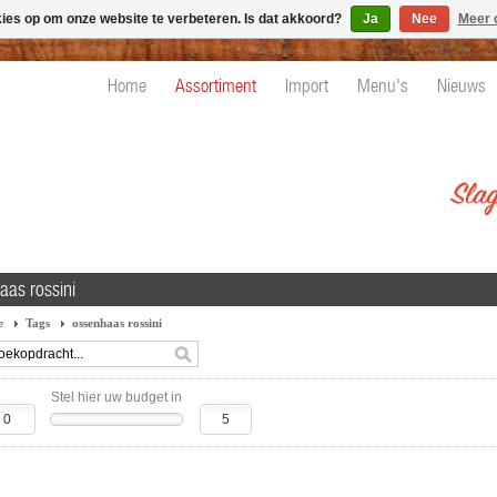
kies op om onze website te verbeteren. Is dat akkoord?
Ja
Nee
Meer 
Home
Assortiment
Import
Menu's
Nieuws
aas rossini
e
Tags
ossenhaas rossini
Stel hier uw budget in