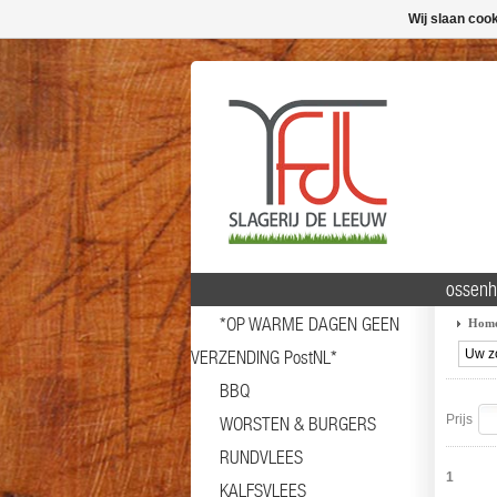
Wij slaan coo
ossenh
*OP WARME DAGEN GEEN
Hom
VERZENDING PostNL*
BBQ
Prijs
WORSTEN & BURGERS
RUNDVLEES
1
KALFSVLEES