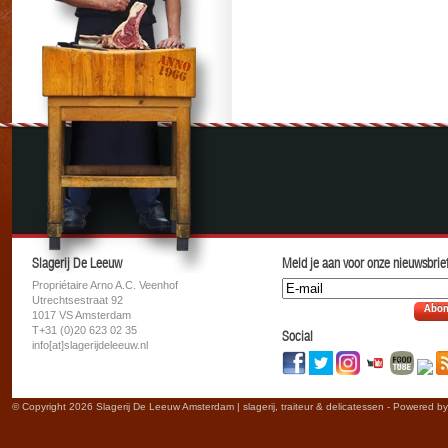
Slagerij De Leeuw
Meld je aan voor onze nieuwsbrief
Propriétaire Arno A.C. Veenhof
Utrechtsestraat 92
Abon
1017 VS Amsterdam
T+31 (0)20 623 02 35
Social
info[at]slagerijdeleeuw.nl
© Copyright 2026 Slagerij De Leeuw Amsterdam | slagerij, traiteur & delicatessen - Powered b