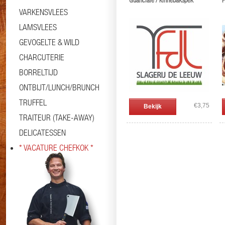
Guanciale / kinnebakspek
P
VARKENSVLEES
LAMSVLEES
GEVOGELTE & WILD
CHARCUTERIE
BORRELTIJD
ONTBIJT/LUNCH/BRUNCH
TRUFFEL
€3,75
Bekijk
TRAITEUR (TAKE-AWAY)
DELICATESSEN
* VACATURE CHEFKOK *