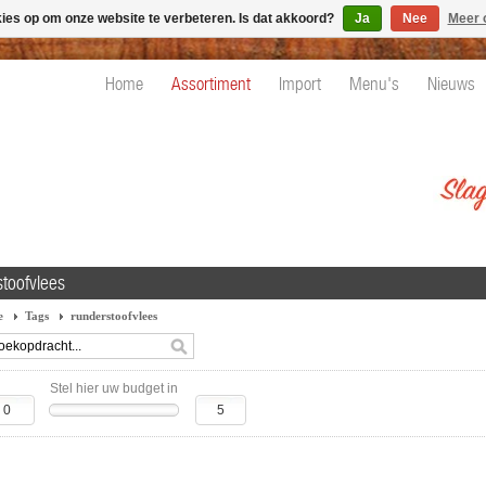
kies op om onze website te verbeteren. Is dat akkoord?
Ja
Nee
Meer 
Home
Assortiment
Import
Menu's
Nieuws
stoofvlees
e
Tags
runderstoofvlees
Stel hier uw budget in