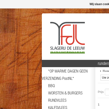
Wij slaan coo
runder
*OP WARME DAGEN GEEN
Hom
VERZENDING PostNL*
BBQ
Prijs
WORSTEN & BURGERS
RUNDVLEES
1
KALFSVLEES