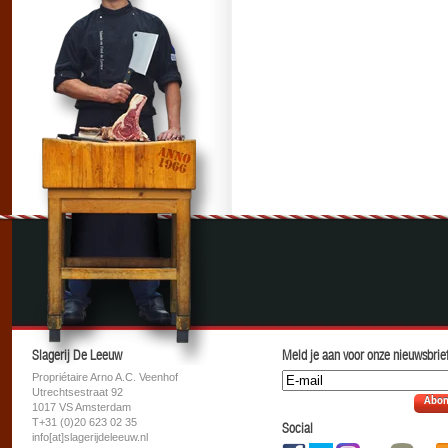
Slagerij De Leeuw
Meld je aan voor onze nieuwsbrief
Propriétaire Arno A.C. Veenhof
Utrechtsestraat 92
Abon
1017 VS Amsterdam
T+31 (0)20 623 02 35
Social
info[at]slagerijdeleeuw.nl