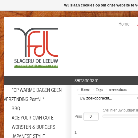
Wij slaan cookies op om onze website te v
Home
serranoham
*OP WARME DAGEN GEEN
Home
Tags
serranoham
VERZENDING PostNL*
BBQ
Stel hier uw budget i
Prijs
AGE YOUR OWN COTE
WORSTEN & BURGERS
1
JAPANESE STYLE