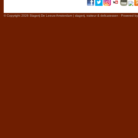
© Copyright 2026 Slagerij De Leeuw Amsterdam | slagerij, traiteur & delicatessen - Powered b