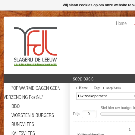
Wij slaan cookies op om onze website te v
Home
soep basis
*OP WARME DAGEN GEEN
Home
Tags
soep basis
VERZENDING PostNL*
BBQ
Stel hier uw budget i
Prijs
WORSTEN & BURGERS
RUNDVLEES
1
KALFSVLEES