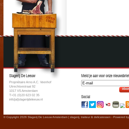
Slagerij De Leeuw
Meld je aan voor onze nieuwsbrief
Propriétaire Arno A.C. Veenhof
Utrechtsestraat 92
Abon
1017 VS Amsterdam
T+31 (0)20 623 02 35
Social
info[at]slagerijdeleeuw.nl
© Copyright 2026 Slagerij De Leeuw Amsterdam | slagerij, traiteur & delicatessen - Powered b