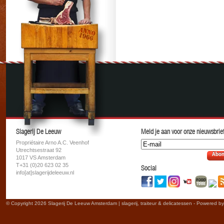
Slagerij De Leeuw
Meld je aan voor onze nieuwsbrief
Propriétaire Arno A.C. Veenhof
Utrechtsestraat 92
Abon
1017 VS Amsterdam
T+31 (0)20 623 02 35
Social
info[at]slagerijdeleeuw.nl
© Copyright 2026 Slagerij De Leeuw Amsterdam | slagerij, traiteur & delicatessen - Powered b