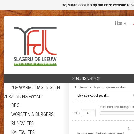
Wij slaan cookies op om onze website te v
Home
spaans varken
*OP WARME DAGEN GEEN
Home
Tags
spaans varken
VERZENDING PostNL*
BBQ
Stel hier uw budget i
Prijs
WORSTEN & BURGERS
RUNDVLEES
1
KALFSVLEES