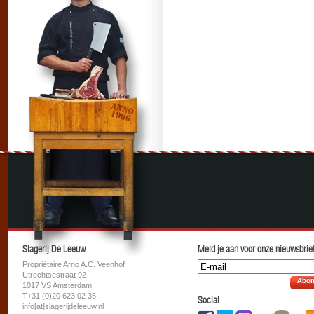
Slagerij De Leeuw
Meld je aan voor onze nieuwsbrief
Propriétaire Arno A.C. Veenhof
Utrechtsestraat 92
Abon
1017 VS Amsterdam
T+31 (0)20 623 02 35
Social
info[at]slagerijdeleeuw.nl