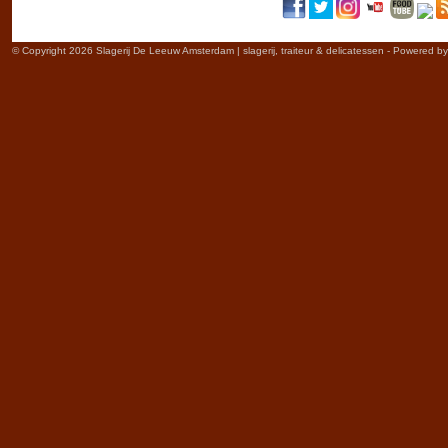
© Copyright 2026 Slagerij De Leeuw Amsterdam | slagerij, traiteur & delicatessen - Powered b