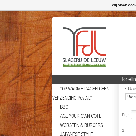
Wij slaan coo
tortellin
*OP WARME DAGEN GEEN
Hom
VERZENDING PostNL*
BBQ
Prijs
AGE YOUR OWN COTE
WORSTEN & BURGERS
1
JAPANESE STYLE