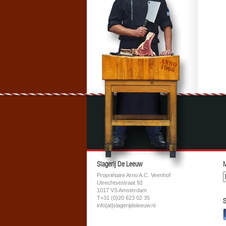
Slagerij De Leeuw
M
Propriétaire Arno A.C. Veenhof
Utrechtsestraat 92
1017 VS Amsterdam
T+31 (0)20 623 02 35
S
info[at]slagerijdeleeuw.nl