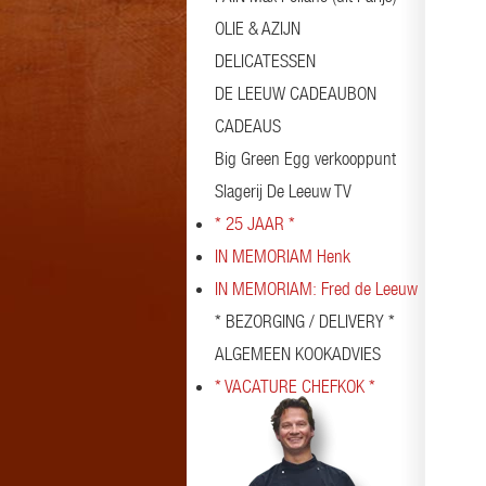
OLIE & AZIJN
DELICATESSEN
DE LEEUW CADEAUBON
CADEAUS
Big Green Egg verkooppunt
Slagerij De Leeuw TV
* 25 JAAR *
IN MEMORIAM Henk
IN MEMORIAM: Fred de Leeuw
* BEZORGING / DELIVERY *
ALGEMEEN KOOKADVIES
* VACATURE CHEFKOK *