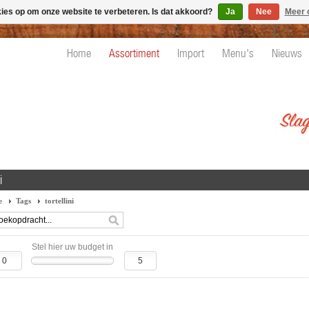
kies op om onze website te verbeteren. Is dat akkoord?
Ja
Nee
Meer 
Home
Assortiment
Import
Menu's
Nieuws
i
e
Tags
tortellini
Stel hier uw budget in