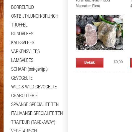
Verse witte truffel (Tuber
T
Magnatum Pico)
BORRELTIJD
ONTBIJT/LUNCH/BRUNCH
TRUFFEL
RUNDVLEES
KALFSVLEES
VARKENSVLEES
LAMSVLEES
€0,00
Bekijk
SCHAAP (ooi/gerijpt)
GEVOGELTE
WILD & WILD GEVOGELTE
CHARCUTERIE
SPAANSE SPECIALITEITEN
ITALIAANSE SPECIALITEITEN
TRAITEUR (TAKE-AWAY)
VEGETARISCH