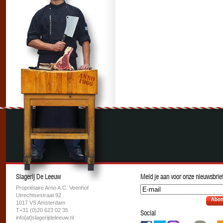
Slagerij De Leeuw
Meld je aan voor onze nieuwsbrief
Propriétaire Arno A.C. Veenhof
Utrechtsestraat 92
Abon
1017 VS Amsterdam
T+31 (0)20 623 02 35
Social
info[at]slagerijdeleeuw.nl