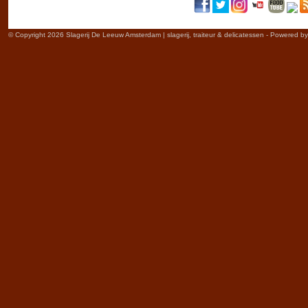
© Copyright 2026 Slagerij De Leeuw Amsterdam | slagerij, traiteur & delicatessen - Powered b