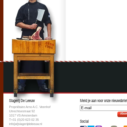
Slagerij De Leeuw
Meld je aan voor onze nieuwsbrief
Propriétaire Arno A.C. Veenhof
Utrechtsestraat 92
Abon
1017 VS Amsterdam
T+31 (0)20 623 02 35
Social
info[at]slagerijdeleeuw.nl