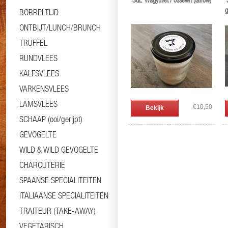
'SdL' Wagyuvet / ossewit (tallow)
'
g
BORRELTIJD
ONTBIJT/LUNCH/BRUNCH
TRUFFEL
RUNDVLEES
KALFSVLEES
VARKENSVLEES
LAMSVLEES
€10,50
Bekijk
SCHAAP (ooi/gerijpt)
GEVOGELTE
WILD & WILD GEVOGELTE
CHARCUTERIE
SPAANSE SPECIALITEITEN
ITALIAANSE SPECIALITEITEN
TRAITEUR (TAKE-AWAY)
VEGETARISCH