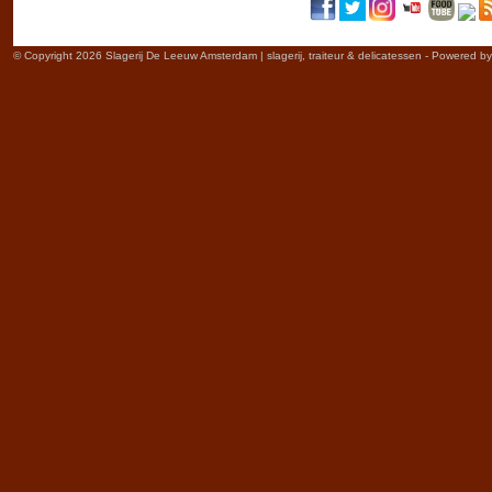
© Copyright 2026 Slagerij De Leeuw Amsterdam | slagerij, traiteur & delicatessen - Powered b