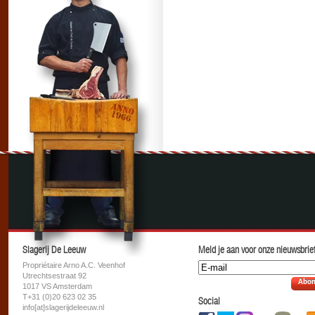
Slagerij De Leeuw
Meld je aan voor onze nieuwsbrief
Propriétaire Arno A.C. Veenhof
Utrechtsestraat 92
Abon
1017 VS Amsterdam
T+31 (0)20 623 02 35
Social
info[at]slagerijdeleeuw.nl