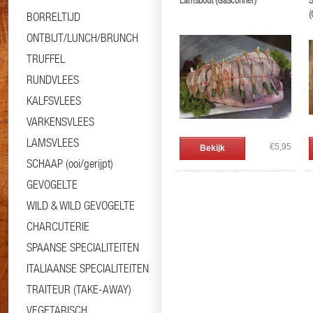
Lamsbout (Gasconner)
S
(
BORRELTIJD
ONTBIJT/LUNCH/BRUNCH
TRUFFEL
RUNDVLEES
KALFSVLEES
VARKENSVLEES
LAMSVLEES
€5,95
Bekijk
SCHAAP (ooi/gerijpt)
GEVOGELTE
WILD & WILD GEVOGELTE
CHARCUTERIE
SPAANSE SPECIALITEITEN
ITALIAANSE SPECIALITEITEN
TRAITEUR (TAKE-AWAY)
VEGETARISCH