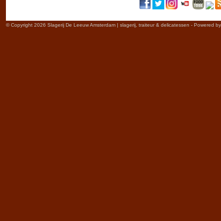
© Copyright 2026 Slagerij De Leeuw Amsterdam | slagerij, traiteur & delicatessen - Powered b