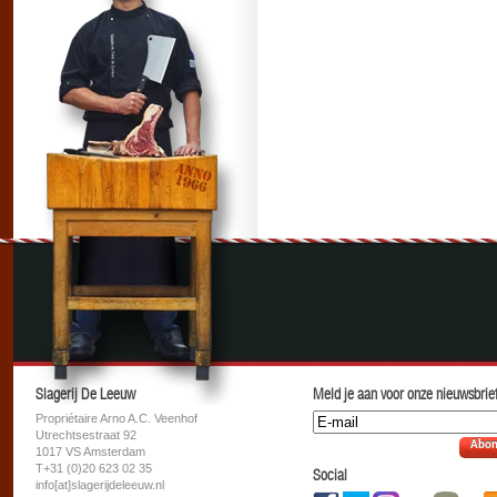
Slagerij De Leeuw
Meld je aan voor onze nieuwsbrief
Propriétaire Arno A.C. Veenhof
Utrechtsestraat 92
Abon
1017 VS Amsterdam
T+31 (0)20 623 02 35
Social
info[at]slagerijdeleeuw.nl