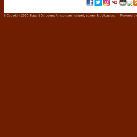
© Copyright 2026 Slagerij De Leeuw Amsterdam | slagerij, traiteur & delicatessen - Powered b