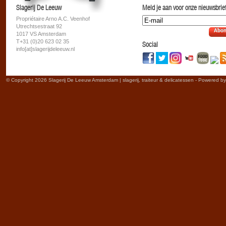
Slagerij De Leeuw
Meld je aan voor onze nieuwsbrief
Propriétaire Arno A.C. Veenhof
Utrechtsestraat 92
Abon
1017 VS Amsterdam
T+31 (0)20 623 02 35
Social
info[at]slagerijdeleeuw.nl
© Copyright 2026 Slagerij De Leeuw Amsterdam | slagerij, traiteur & delicatessen - Powered b