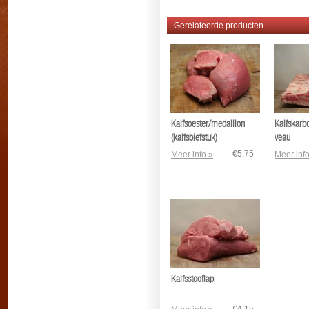
Gerelateerde producten
Kalfsoester/medaillon
Kalfskarb
(kalfsbiefstuk)
veau
€5,75
Meer info »
Meer info
Kalfsstooflap