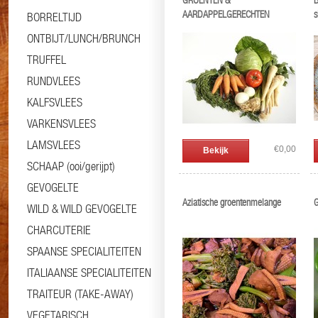
GROENTEN &
B
AARDAPPELGERECHTEN
s
BORRELTIJD
ONTBIJT/LUNCH/BRUNCH
TRUFFEL
RUNDVLEES
KALFSVLEES
VARKENSVLEES
LAMSVLEES
€0,00
Bekijk
SCHAAP (ooi/gerijpt)
GEVOGELTE
Aziatische groentenmelange
G
WILD & WILD GEVOGELTE
CHARCUTERIE
SPAANSE SPECIALITEITEN
ITALIAANSE SPECIALITEITEN
TRAITEUR (TAKE-AWAY)
VEGETARISCH