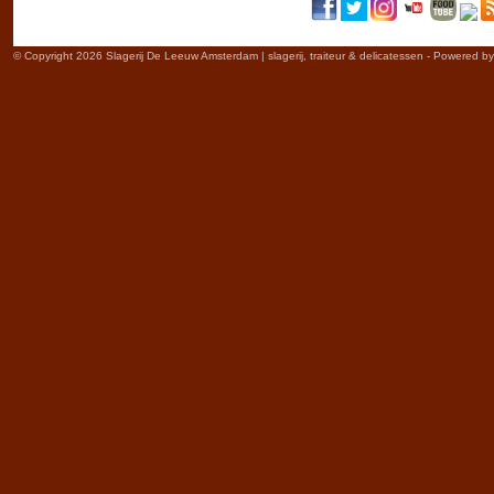
© Copyright 2026 Slagerij De Leeuw Amsterdam | slagerij, traiteur & delicatessen - Powered b