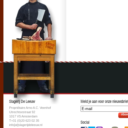
Slagerij De Leeuw
Meld je aan voor onze nieuwsbrief
Propriétaire Arno A.C. Veenhof
Utrechtsestraat 92
Abon
1017 VS Amsterdam
T+31 (0)20 623 02 35
Social
info[at]slagerijdeleeuw.nl