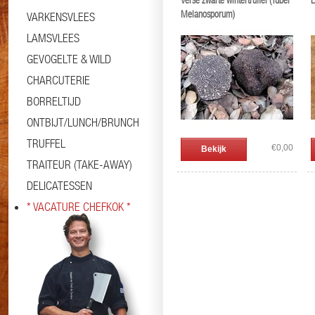
Verse zwarte wintertruffel (Tuber
L
Melanosporum)
VARKENSVLEES
LAMSVLEES
GEVOGELTE & WILD
CHARCUTERIE
BORRELTIJD
ONTBIJT/LUNCH/BRUNCH
TRUFFEL
€0,00
Bekijk
TRAITEUR (TAKE-AWAY)
DELICATESSEN
* VACATURE CHEFKOK *