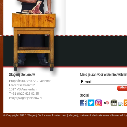
Slagerij De Leeuw
Meld je aan voor onze nieuwsbrief
Propriétaire Arno A.C. Veenhof
Utrechtsestraat 92
Abon
1017 VS Amsterdam
T+31 (0)20 623 02 35
Social
info[at]slagerijdeleeuw.nl
© Copyright 2026 Slagerij De Leeuw Amsterdam | slagerij, traiteur & delicatessen - Powered b