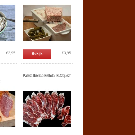
€2,95
€3,95
Bekijk
Paleta Ibérico Bellota 'Blázquez'
z