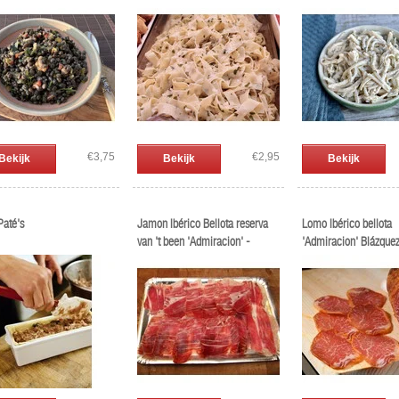
€3,75
€2,95
Bekijk
Bekijk
Bekijk
Paté's
Jamon Ibérico Bellota reserva
Lomo Ibérico bellota
van 't been 'Admiracion' -
'Admiracion' Blázque
Blázquez