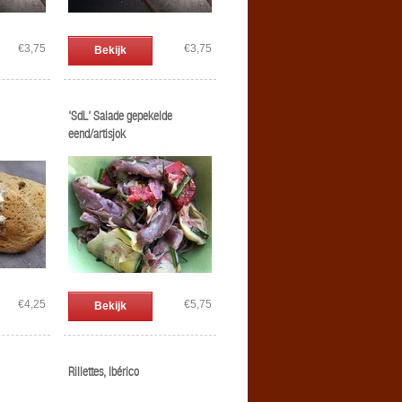
€3,75
€3,75
Bekijk
'SdL' Salade gepekelde
eend/artisjok
€4,25
€5,75
Bekijk
Rillettes, Ibérico