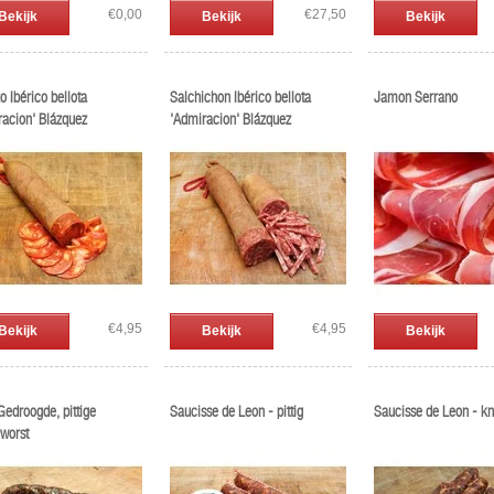
€0,00
€27,50
Bekijk
Bekijk
Bekijk
o Ibérico bellota
Salchichon Ibérico bellota
Jamon Serrano
racion' Blázquez
'Admiracion' Blázquez
€4,95
€4,95
Bekijk
Bekijk
Bekijk
Gedroogde, pittige
Saucisse de Leon - pittig
Saucisse de Leon - kn
worst