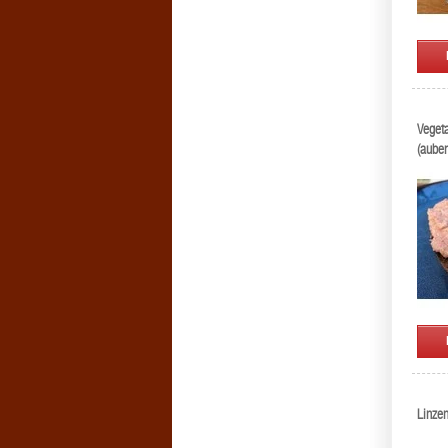
Vegeta
(auber
Linze