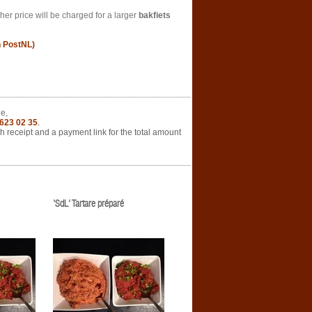
gher price will be charged for a larger
bakfiets
n PostNL)
________________________________________
e,
 623 02 35
.
 receipt and a payment link for the total amount
________________________________________
'SdL' Tartare préparé