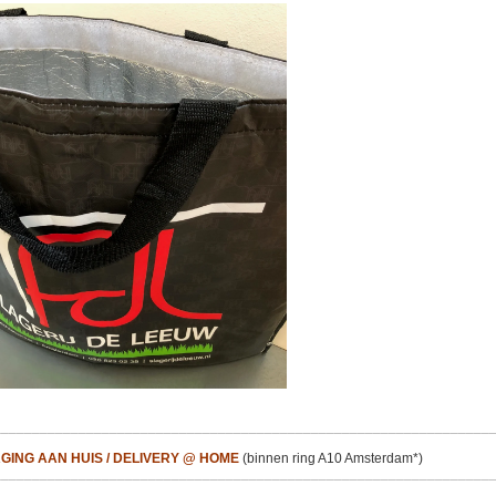
________________________________________________________________
GING AAN HUIS / DELIVERY @ HOME
(binnen ring A10 Amsterdam*)
________________________________________________________________