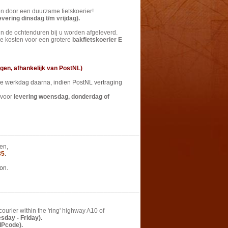
en door een duurzame fietskoerier!
evering
dinsdag t/m vrijdag).
 in de ochtenduren bij u worden afgeleverd.
e kosten voor een grotere
bakfietskoerier E
gen, afhankelijk van PostNL)
 de werkdag daarna, indien PostNL vertraging
voor
levering
woensdag, donderdag of
________________________________________
en,
35
.
on.
________________________________________
ourier within the 'ring' highway A10 of
sday - Friday).
IPcode).