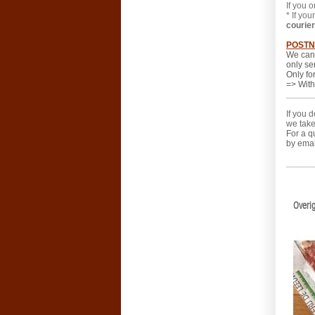
If you 
* If yo
courier
POSTN
We can
only s
Only fo
=> With
_____
If you 
we take
For a q
by emai
_____
Overig