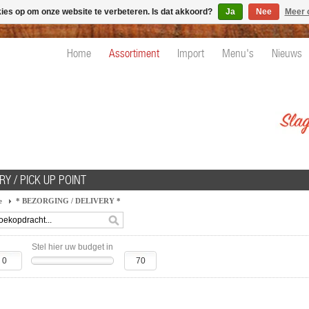
kies op om onze website te verbeteren. Is dat akkoord?
Ja
Nee
Meer 
Home
Assortiment
Import
Menu's
Nieuws
RY / PICK UP POINT
e
* BEZORGING / DELIVERY *
Stel hier uw budget in