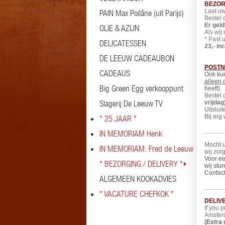
BEZO
Laat uw
PAIN Max Poilâne (uit Parijs)
Bestel
Er geld
OLIE & AZIJN
Als wij
* Past 
DELICATESSEN
23,- in
DE LEEUW CADEAUBON
POSTN
CADEAUS
Ook kun
alleen
Big Green Egg verkooppunt
heeft).
Bestel
Slagerij De Leeuw TV
vrijdag)
Uitslui
Bij erg
* 25 JAAR *
_____
IN MEMORIAM Henk
Mocht u
IN MEMORIAM: Fred de Leeuw
wij zor
Voor ee
* BEZORGING / DELIVERY *
wij stu
Contact
ALGEMEEN KOOKADVIES
_____
* VACATURE CHEFKOK *
DELIV
If you 
Amster
(Extra 