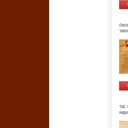
Choriz
'Admi
'SdL' 
wagyu