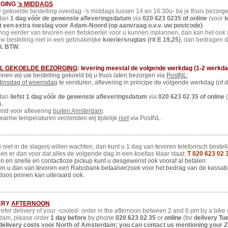
RGING
's MIDDAGS
 gekoelde bestelling overdag -'s middags tussen 14 en 16:30u- bij je thuis bezorg
 dan
1 dag vóór de gewenste afleveringsdatum
via
020 623 0235 of online
(voor
l
t een extra toeslag voor Adam-Noord (op aanvraag o.v.v. uw postcode)
.
 nog eerder van tevoren een fietskoerier voor u kunnen inplannen, dan kan het ook
uw bestelling niet in een gebruikelijke
koeriersrugtas (rit E 19,25)
, dan bedragen d
cl. BTW
.
L GEKOELDE BEZORGING
:
levering meestal de volgende werkdag (1-2 werkda
nen wij uw bestelling gekoeld bij u thuis laten bezorgen via
PostNL;
 dinsdag of woensdag
te versturen, aflevering in principe de volgende werkdag (of
 dan
liefst
1 dag vóór de gewenste afleveringsdatum
via
020 623 02 35 of online
(
.
tend voor aflevering
buiten Amsterdam
.
 warme temperaturen verzenden wij tijdelijk
niet
via PostNL.
________________________________________________________________
 niet in de slagerij willen wachten, dan kunt u
1 dag van tevoren telefonisch bestell
gen er dan voor dat alles de volgende dag in een koeltas klaar staat:
T 020 623 02 
n en snelle en contactloze pickup kunt u desgewenst ook vooraf al betalen:
ren u dan van tevoren een Rabobank betaalverzoek voor het bedrag van de kassab
loos pinnen kan uiteraard ook.
________________________________________________________________
ERY
AFTERNOON
prefer delivery of your -cooled- order in the afternoon between 2 and 6 pm by a bike c
dam, please order
1 day before
by phone
020 623 02 35
or
online
(for
delivery Tue
delivery costs
voor North of Amsterdam; you can contact us mentioning your Z