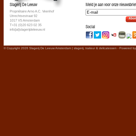
Slagerij De Leeuw
Meld je aan voor onze nieuwsbrief
Propriétaire Arno A.C. Veenhof
Utrechtsestraat 92
Abon
1017 VS Amsterdam
T+31 (0)20 623 02 35
Social
info[at]slagerijdeleeuw.nl
© Copyright 2026 Slagerij De Leeuw Amsterdam | slagerij, traiteur & delicatessen - Powered b