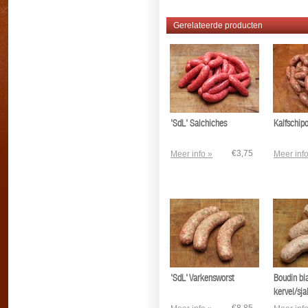
Gerelateerde producten
'SdL' Salchiches
Kalfschipo
€3,75
Meer info »
Meer info
'SdL' Varkensworst
Boudin bl
kervel/sja