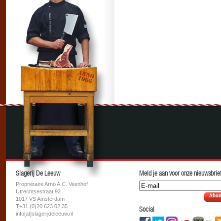
Slagerij De Leeuw
Meld je aan voor onze nieuwsbrief
Propriétaire Arno A.C. Veenhof
Utrechtsestraat 92
Abon
1017 VS Amsterdam
T+31 (0)20 623 02 35
Social
info[at]slagerijdeleeuw.nl