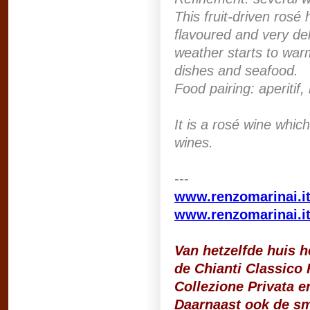
This fruit-driven rosé h
flavoured and very del
weather starts to war
dishes and seafood.
Food pairing: aperitif,
It is a rosé wine whic
wines.
---
www.renzomarinai.i
www.renzomarinai.it/
Van hetzelfde huis h
de Chianti Classico 
Collezione Privata e
Daarnaast ook de sma