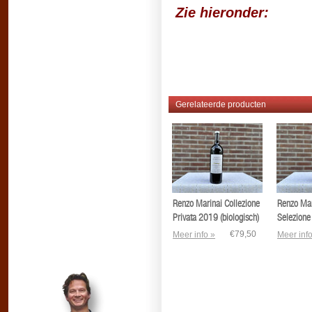
Zie hieronder:
Gerelateerde producten
Renzo Marinai Collezione
Renzo Mar
Privata 2019 (biologisch)
Selezione 
Classico (
€79,50
Meer info »
Meer info