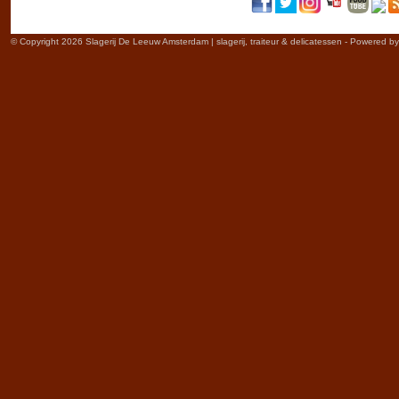
© Copyright 2026 Slagerij De Leeuw Amsterdam | slagerij, traiteur & delicatessen - Powered b